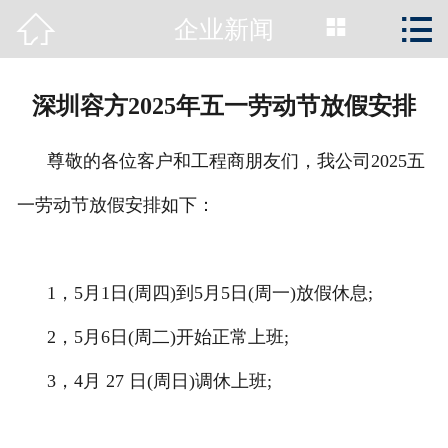



企业新闻
首页

公司简介
深圳容方2025年五一劳动节放假安排
新闻动态
尊敬的各位客户和工程商朋友们，我公司2025五
产品展示
一劳动节放假安排如下：
工程案例
资质荣誉
1，5月1日(周四)到5月5日(周一)放假休息;
2，5月6日(周二)开始正常上班;
服务支持
3，4月 27 日(周日)调休上班;
关于容方
联系我们