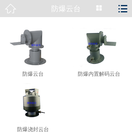



防爆云台
首页

公司简介
新闻动态
产品展示
工程案例
防爆云台
防爆内置解码云台
资质荣誉
服务支持
关于容方
防爆浇封云台
联系我们