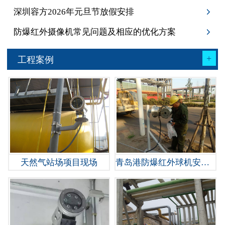
深圳容方2026年元旦节放假安排
防爆红外摄像机常见问题及相应的优化方案
+
工程案例
天然气站场项目现场
青岛港防爆红外球机安装项目