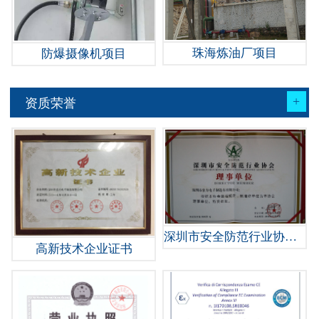
珠海炼油厂项目
防爆摄像机项目
+
资质荣誉
深圳市安全防范行业协会理事单位
高新技术企业证书