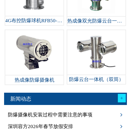
4G布控防爆球机RFB50-EX/DM-2.4G
热成像双光防爆云台一体机
防爆云台一体机（双筒）
热成像防爆摄像机
+
新闻动态
防爆摄像机安装过程中需要注意的事项
深圳容方2026年春节放假安排