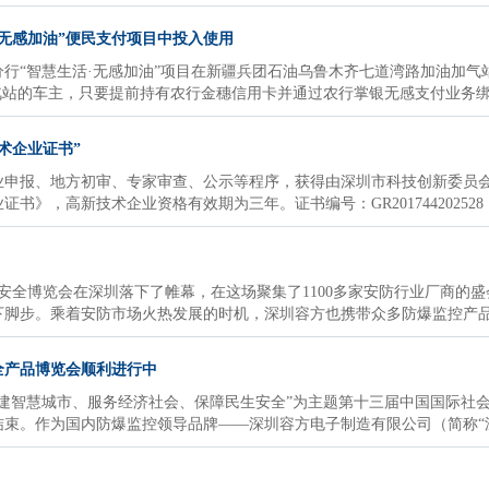
无感加油”便民支付项目中投入使用
团分行“智慧生活·无感加油”项目在新疆兵团石油乌鲁木齐七道湾路加油加
汽站的车主，只要提前持有农行金穗信用卡并通过农行掌银无感支付业务
术企业证书”
业申报、地方初审、专家审查、公示等程序，获得由深圳市科技创新委员
》，高新技术企业资格有效期为三年。证书编号：GR201744202528，发
公共安全博览会在深圳落下了帷幕，在这场聚集了1100多家安防行业厂商
下脚步。乘着安防市场火热发展的时机，深圳容方也携带众多防爆监控产
全产品博览会顺利进行中
国、创建智慧城市、服务经济社会、保障民生安全”为主题第十三届中国国际
结束。作为国内防爆监控领导品牌——深圳容方电子制造有限公司（简称“