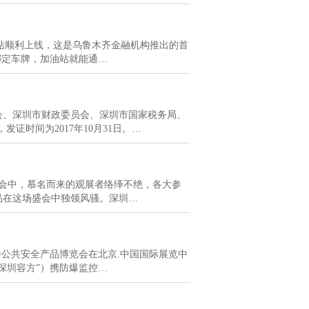
气站顺利上线，这是乌鲁木齐金融机构推出的首
绑定车牌，加油站就能通…
会、深圳市财政委员会、深圳市国家税务局、
证时间为2017年10月31日。…
的盛会中，慕名而来的观展者络绎不绝，各大参
品在这场盛会中独领风骚。深圳…
社会公共安全产品博览会在北京.中国国际展览中
深圳容方”）携防爆监控…