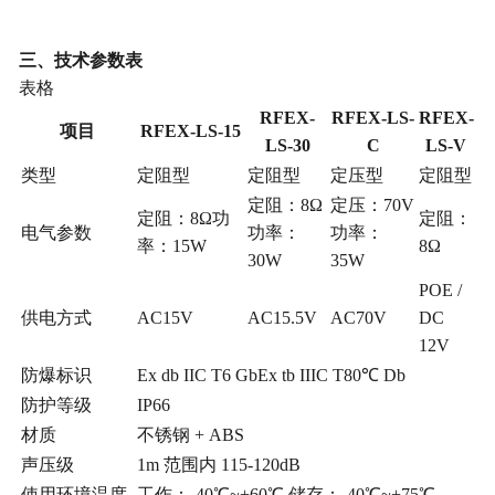
三、技术参数表
表格
RFEX-
RFEX-LS-
RFEX-
项目
RFEX-LS-15
LS-30
C
LS-V
类型
定阻型
定阻型
定压型
定阻型
定阻：
8Ω
定压：
70V
定阻：
8Ω功
定阻：
电气参数
功率：
功率：
率：15W
8Ω
30W
35W
POE /
供电方式
AC15V
AC15.5V
AC70V
DC
12V
防爆标识
Ex db IIC T6 GbEx tb IIIC T80℃ Db
防护等级
IP66
材质
不锈钢
+ ABS
声压级
1m 范围内 115-120dB
使用环境温度
工作：
-40℃~+60℃
储存：
-40℃~+75℃