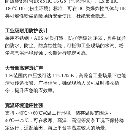
防爆标识符合
Ex db IIC T6 Gb
（气体环境）、
Ex tb IIIC
T80℃ Db
（粉尘环境）标准，可在
IIC 类爆炸性气体与 IIIC
类可燃性粉尘危险场所安全使用，杜绝安全隐患。
工业级耐用防护设计
采用不锈钢
+ ABS 材质打造，防护等级达 IP66，具备优异
的防水、防尘、防腐蚀性能，可抵御工业现场的水汽、粉
尘与恶劣环境侵蚀，长期运行稳定可靠。
大音量高穿透扩声
1 米范围内声压级可达 115-120dB，高噪音工业场景下也能
清晰传递报警、广播信号，确保现场人员可及时接收指
令，提升应急响应效率。
宽温环境适应性强
支持
- 40℃~+60℃宽温工作环境，储存温度范围达 -
40℃~+75℃，可在极寒、高温、高湿等复杂工况下保持稳
定运行，适配油田、海上平台等温差较大的场景。