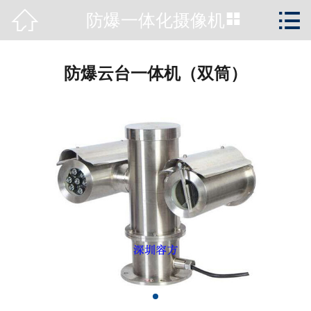



防爆一体化摄像机
首页

公司简介
防爆云台一体机（双筒）
新闻动态
产品展示
工程案例
资质荣誉
服务支持
关于容方
联系我们