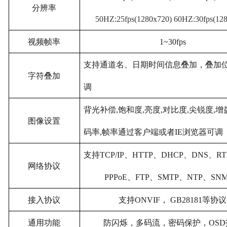
分辨率
50HZ:25fps(1280x720) 60HZ:30fps(12
视频帧率
1~30fps
支持通道名、日期时间信息叠加，叠加
字符叠加
调
背光补偿,饱和度,亮度,对比度,尖锐度,增
图像设置
码率,帧率通过客户端或者IE浏览器可调
支持TCP/IP、HTTP、DHCP、DNS、RT
网络协议
PPPoE、FTP、SMTP、NTP、SN
接入协议
支持ONVIF， GB28181等协议
通用功能
防闪烁，多码流，密码保护，OSD