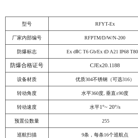
型号
RFYT-Ex
厂家内部编号
RFPTM/D/W/N-200
防爆标志
Ex d
ⅡC T6 Gb/Ex tD A21 IP68 T
防爆合格证号
CJEx20.1188
设备材质
优质304不锈钢（可选316）
转动角度
水平360度, 垂直±90度
1
°
~ 20
°
/s
转动速度
水平
预置位数量
255
巡航扫描
9
条，每条16个巡航点