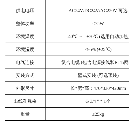
供电电压
AC24V/DC24V/AC220V
可选
整体功率
≤75W
~
环境温度
-40
℃
+70℃
(选用自动加热
环境湿度
<95% (+25℃
)
电气连接
复合电缆 (包含电源接线和RJ45网
安装方式
壁式安装 (可选顶装)
外形尺寸
长*宽*高：470*330*420mm
出线孔规格
G 3/4 " * 1
个
重量
≤25kg